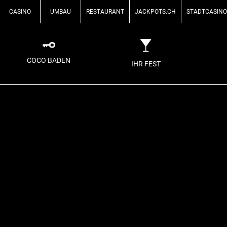
CASINO
UMBAU
RESTAURANT
JACKPOTS.CH
STADTCASINO
COCO BADEN
IHR FEST