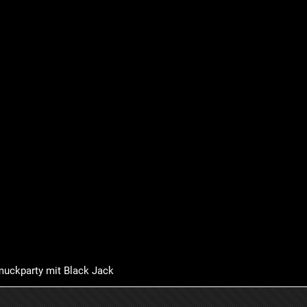
uckparty mit Black Jack