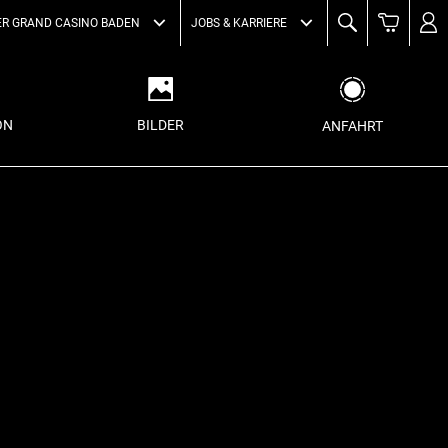
ER GRAND CASINO BADEN
JOBS & KARRIERE
ON
BILDER
ANFAHRT