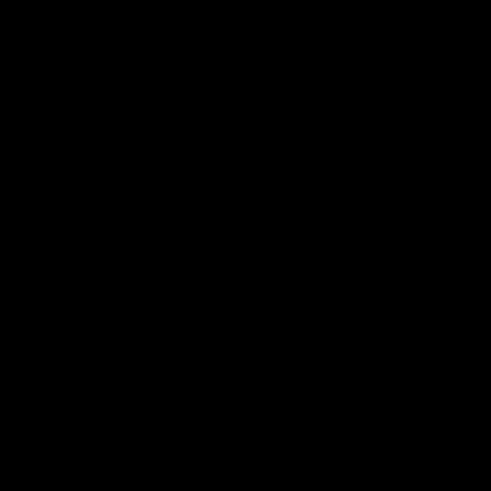
SCHMUCKP