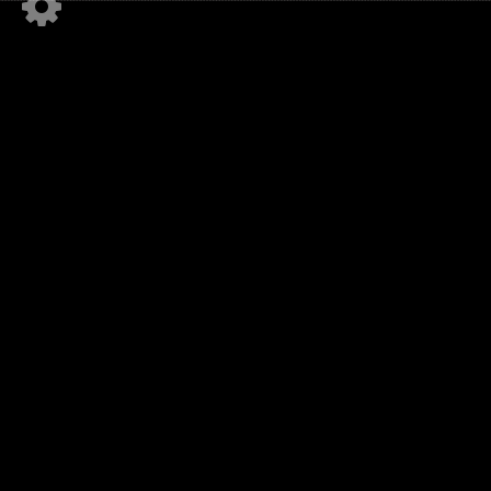
WAS
Wi
Schmuckparty mit Black Jack
von
WO
Wi
dür
COCO Baden
Ja
Mel
Bit
Ja