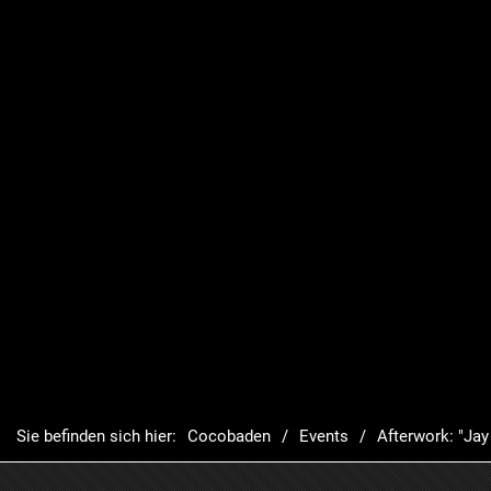
Sie befinden sich hier:
Cocobaden
Events
Afterwork: "Jay