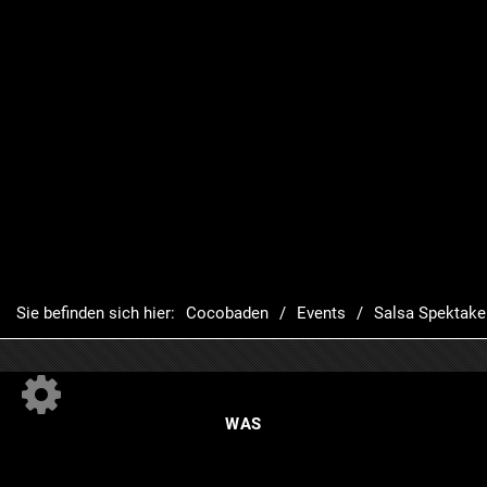
Sie befinden sich hier:
Cocobaden
Events
Salsa Spektake
WAS
Salsa Spektakel