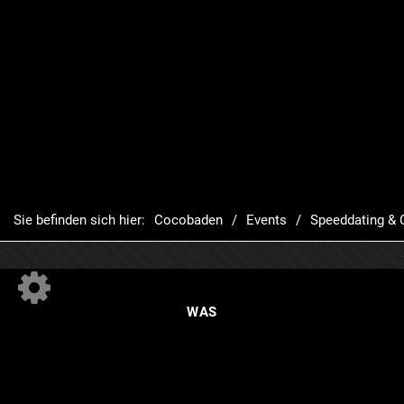
Sie befinden sich hier:
Cocobaden
Events
Speeddating & 
WAS
Speeddating & Casino Night
WO