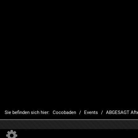
Sie befinden sich hier:
Cocobaden
Events
ABGESAGT After