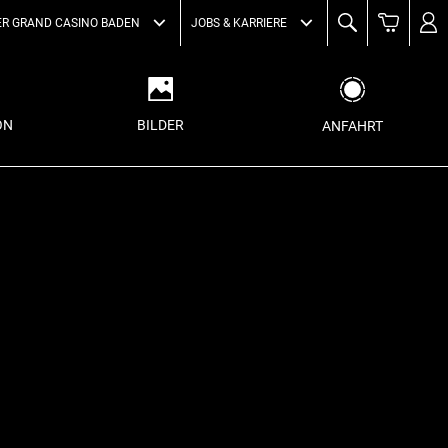
ER GRAND CASINO BADEN
JOBS & KARRIERE
ON
BILDER
ANFAHRT