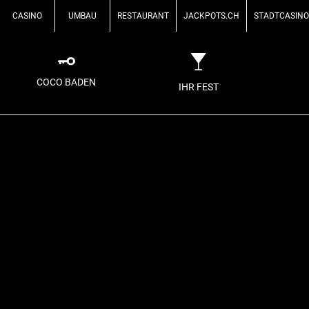
CASINO
UMBAU
RESTAURANT
JACKPOTS.CH
STADTCASINO
COCO BADEN
IHR FEST