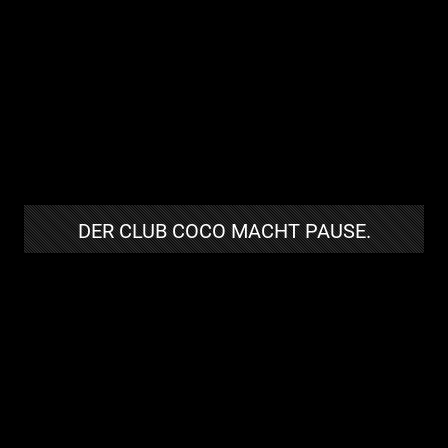
DER CLUB COCO MACHT PAUSE.